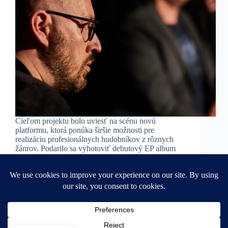
Cieľom projektu bolo uviesť na scénu novú
platformu, ktorá ponúka širšie možnosti pre
realizáciu profesionálnych hudobníkov z rôznych
žánrov. Podarilo sa vyhotoviť debutový EP album
hudobného telesa Nanosymphony Orchestra s
názvom Orbis Pictures Selection. EP album vyšiel s
finančnou podporou…
admin
April 30, 2023