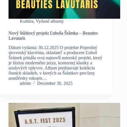
Kultúra
,
Vydané albumy
Nový štúdiový projekt Ľuboša Šrámka – Beauties
Lavutaris
Dátum vydania: 30.12.2025 O projekte Popredný
slovenský klavirista, skladateľ a producent Ľuboš
Šrámek prináša svoj najnovší autorský projekt, ktorý
je fúziou moderného jazzu, komornej klasiky a
soulových vplyvov. Album predstavuje kolekciu
ôsmich skladieb, v ktorých sa Šrámkov precízny
aranžérsky rukopis…
admin
December 30, 2025